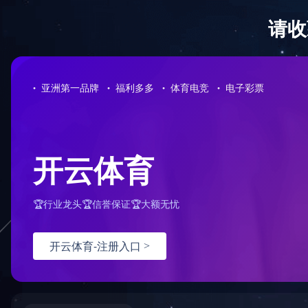
ABOUT US
关于我们
公司介绍