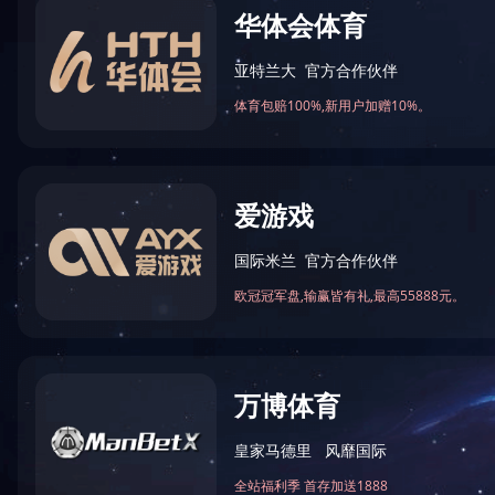
组织架构
发展历程
企业荣誉
企业文化
旗下企业
新闻中心
企业党建
党建工作
员工之家
联系我们